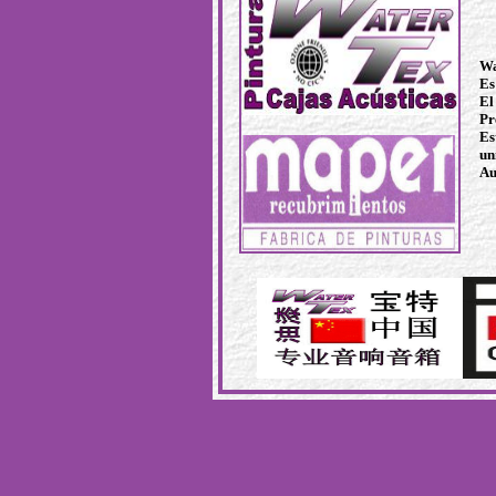
Wa
Es
El
Pr
Es
un
Au